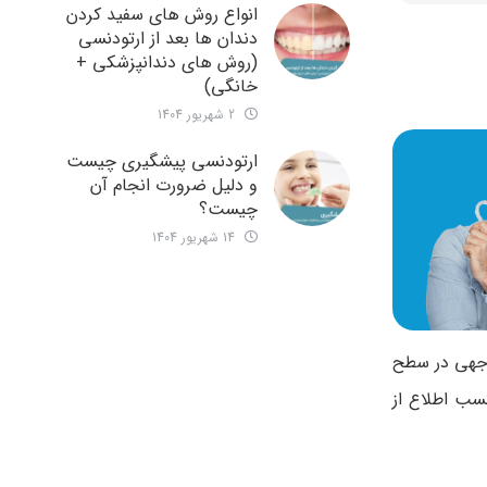
انواع روش های سفید کردن
دندان ها بعد از ارتودنسی
(روش های دندانپزشکی +
خانگی)
2 شهریور 1404
ارتودنسی پیشگیری چیست
و دلیل ضرورت انجام آن
چیست؟
14 شهریور 1404
وجهی در سطح
کسب اطلاع از