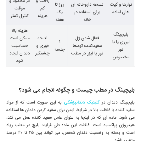
راحت و
اثر محدود و
نوارها و کیت
نسخه داروخانه ای
روز تا
کم
موقت
های آماده
برای استفاده در
یک
هزینه
کنترل کمتر
خانه
هفته
هزینه بالا
بلیچینگ
فعال شدن ژل
نتیجه
ممکن است
لیزری یا با
1
سفیدکننده توسط
فوری و
حساسیت
نور
جلسه
نور یا لیزر در مطب
چشمگیر
دندان ایجاد
مخصوص
شود
بلیچینگ در مطب چیست و چگونه انجام می شود؟
بلیچینگ دندان در
کلینیک دندانپزشکی
به این صورت است که از مواد
سفید کننده با غلظت بالا در شرایط ایمن برای سفید کردن دندان ها استفاده
می شود. ماده ای که در اینجا به عنوان عامل سفید کننده عمل می کند،
هیدروژن پراکسید است. غلظت این ماده طی فرآیند بلیچ در مطب زیاد
است و بسته به وضعیت دندان شخص، می تواند بین 25 تا 40 درصد
متغییر باشد.