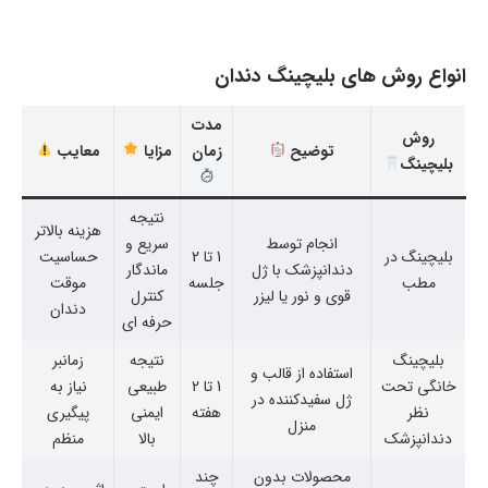
انواع روش های بلیچینگ دندان
مدت
روش
توضیح
زمان
مزایا
معایب
بلیچینگ
نتیجه
هزینه بالاتر
انجام توسط
سریع و
بلیچینگ در
1 تا 2
حساسیت
دندانپزشک با ژل
ماندگار
مطب
جلسه
موقت
قوی و نور یا لیزر
کنترل
دندان
حرفه ای
بلیچینگ
نتیجه
زمانبر
استفاده از قالب و
خانگی تحت
1 تا 2
طبیعی
نیاز به
ژل سفیدکننده در
نظر
هفته
ایمنی
پیگیری
منزل
دندانپزشک
بالا
منظم
محصولات بدون
چند