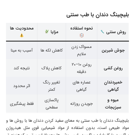
بلیچینگ دندان با طب سنتی
نحوه استفاده
محدودیت ها
روش سنتی
مزایا
مسواک زدن
جوش شیرین
کاهش لکه ها
آسیب به مینا
ملایم
روغن ۱۰–۲۰
روغن کشی
کاهش پلاک
نتیجه کند
دقیقه
خمیردندان
عصاره های
تغییر رنگ
اثر محدود
گیاهی
گیاهی
کمتر
میوه و
پاکسازی
جویدن روزانه
فقط پیشگیری
سبزیجات
سطحی
بلیچینگ دندان با طب سنتی به معنای سفید کردن دندان ها با روش ها و
مواد طبیعی است، بدون استفاده از مواد شیمیایی قوی مثل هیدروژن