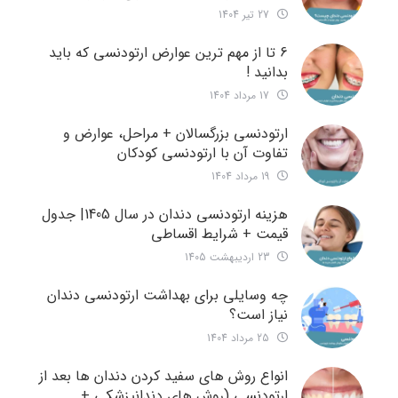
27 تیر 1404
6 تا از مهم ترین عوارض ارتودنسی که باید
بدانید !
17 مرداد 1404
ارتودنسی بزرگسالان + مراحل، عوارض و
تفاوت آن با ارتودنسی کودکان
19 مرداد 1404
هزینه ارتودنسی دندان در سال 1405| جدول
قیمت + شرایط اقساطی
23 اردیبهشت 1405
چه وسایلی برای بهداشت ارتودنسی دندان
نیاز است؟
25 مرداد 1404
انواع روش های سفید کردن دندان ها بعد از
ارتودنسی (روش های دندانپزشکی +