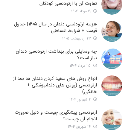
تفاوت آن با ارتودنسی کودکان
19 مرداد 1404
هزینه ارتودنسی دندان در سال 1405| جدول
قیمت + شرایط اقساطی
23 اردیبهشت 1405
چه وسایلی برای بهداشت ارتودنسی دندان
نیاز است؟
25 مرداد 1404
انواع روش های سفید کردن دندان ها بعد از
ارتودنسی (روش های دندانپزشکی +
خانگی)
2 شهریور 1404
ارتودنسی پیشگیری چیست و دلیل ضرورت
انجام آن چیست؟
14 شهریور 1404