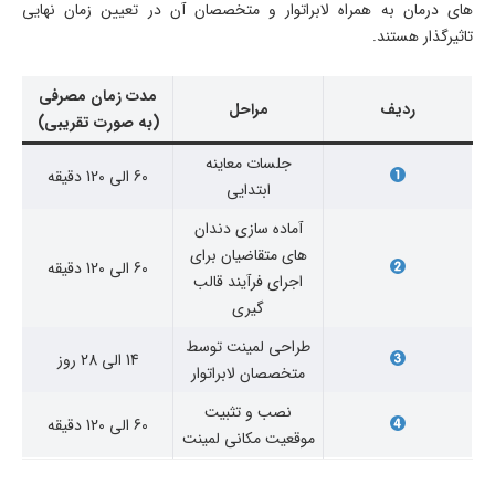
های درمان به همراه لابراتوار و متخصصان آن در تعیین زمان نهایی
تاثیرگذار هستند.
مدت زمان مصرفی
ردیف
مراحل
(به صورت تقریبی)
جلسات معاینه
60 الی 120 دقیقه
ابتدایی
آماده سازی دندان
های متقاضیان برای
60 الی 120 دقیقه
اجرای فرآیند قالب
گیری
طراحی لمینت توسط
14 الی 28 روز
متخصصان لابراتوار
نصب و تثبیت
60 الی 120 دقیقه
موقعیت مکانی لمینت