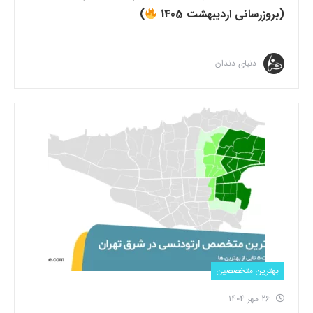
(بروزرسانی اردیبهشت 1405
)
دنیای دندان
بهترین متخصصین
26 مهر 1404