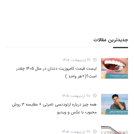
جدیدترین مقالات
29 اردیبهشت 1405
لیست قیمت کامپوزیت دندان در سال 1405 چقدر
است؟(+هر واحد )
28 اردیبهشت 1405
همه چیز درباره ارتودنسی نامرئی + مقایسه ۳ روش
محبوب با عکس و ویدیو
27 اردیبهشت 1405