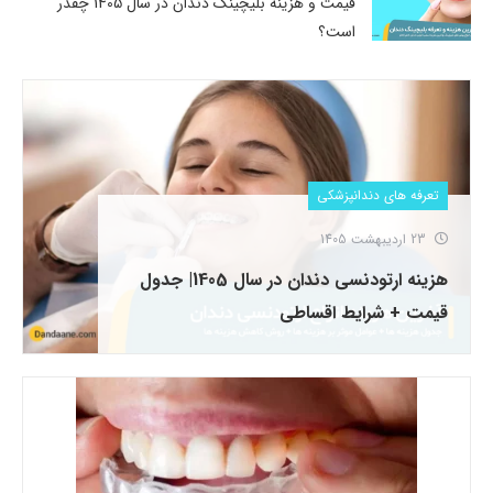
قیمت و هزینه بلیچینگ دندان در سال 1405 چقدر
است؟
تعرفه های دندانپزشکی
23 اردیبهشت 1405
هزینه ارتودنسی دندان در سال 1405| جدول
قیمت + شرایط اقساطی