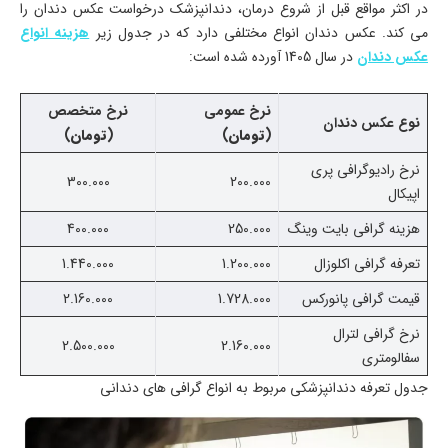
در اکثر مواقع قبل از شروع درمان، دندانپزشک درخواست عکس دندان را
می کند. عکس دندان انواع مختلفی دارد که در جدول زیر
هزینه انواع
عکس دندان
در سال 1405 آورده شده است:
نرخ عمومی
نرخ متخصص
نوع عکس دندان
(
تومان
)
(
تومان
)
نرخ رادیوگرافی پری
300.000
200.000
اپیکال
هزینه گرافی بایت وینگ
250.000
400.000
تعرفه گرافی اکلوزال
1.200.000
1.440.000
قیمت گرافی پانورکس
1.728.000
2.160.000
نرخ گرافی لترال
2.500.000
2.160.000
سفالومتری
جدول تعرفه دندانپزشکی مربوط به انواع گرافی های دندانی