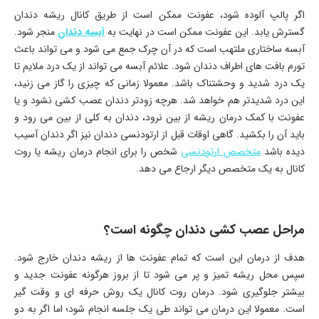
اگر پالپ آلوده شود، عفونت ممکن است از طریق کانال ریشه دندان
گسترش یابد. این عفونت ممکن است در نهایت به
آبسه دندان
منجر شود.
آبسه ساختاری ملتهب است که در آن چرک جمع می شود و می تواند باعث
تورم بافت های اطراف دندان شود. علائم آبسه می تواند از یک درد ملایم تا
یک درد شدید و وحشتناک باشد. معمولا زمانی که چیزی را گاز می زنید،
این درد شدیدتر هم خواهد شد. هرچه زودتر دندان عصب کشی نشود و یا
عفونت با کمک درمان ریشه از بین نرود، دندان به کلی از بین می رود و
باید آن را بکشید. گاهی اوقات قبل از ارتودنسی دندان نیز اگر دندان آسیب
دیده باشد
متخصص ارتودنسی
شخص را برای انجام درمان ریشه یا روت
کانال به یک متخصص دیگر ارجاع می دهد.
مراحل عصب کشی دندان چگونه است؟
هدف از درمان این است که تمام عفونت ها از ریشه دندان خارج شود.
سپس محل ریشه تمیز و پر می شود تا از بروز هرگونه عفونت جدید و
بیشتر جلوگیری شود. درمان روت کانال یک روش حرفه ای و وقت گیر
است. معمولا این درمان می تواند طی یک جلسه انجام شود؛ اما اگر به دو