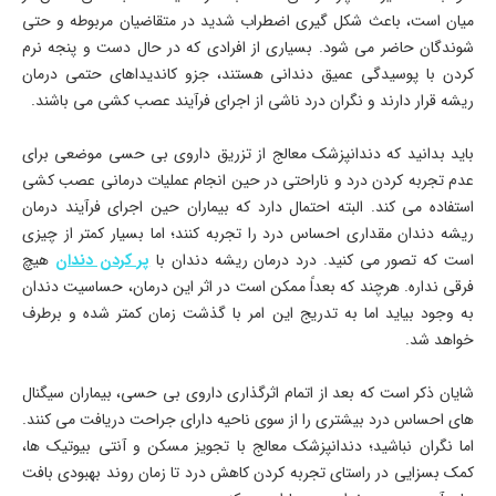
میان است، باعث شکل گیری اضطراب شدید در متقاضیان مربوطه و حتی
شوندگان حاضر می شود. بسیاری از افرادی که در حال دست و پنجه نرم
کردن با پوسیدگی عمیق دندانی هستند، جزو کاندیداهای حتمی درمان
ریشه قرار دارند و نگران درد ناشی از اجرای فرآیند عصب کشی می باشند.
باید بدانید که دندانپزشک معالج از تزریق داروی بی حسی موضعی برای
عدم تجربه کردن درد و ناراحتی در حین انجام عملیات درمانی عصب کشی
استفاده می کند. البته احتمال دارد که بیماران حین اجرای فرآیند درمان
ریشه دندان مقداری احساس درد را تجربه کنند؛ اما بسیار کمتر از چیزی
است که تصور می کنید. درد درمان ریشه دندان با
پر کردن دندان
هیچ
فرقی نداره. هرچند که بعداً ممکن است در اثر این درمان، حساسیت دندان
به وجود بیاید اما به تدریج این امر با گذشت زمان کمتر شده و برطرف
خواهد شد.
شایان ذکر است که بعد از اتمام اثرگذاری داروی بی حسی، بیماران سیگنال
های احساس درد بیشتری را از سوی ناحیه دارای جراحت دریافت می کنند.
اما نگران نباشید؛ دندانپزشک معالج با تجویز مسکن و آنتی بیوتیک ها،
کمک بسزایی در راستای تجربه کردن کاهش درد تا زمان روند بهبودی بافت