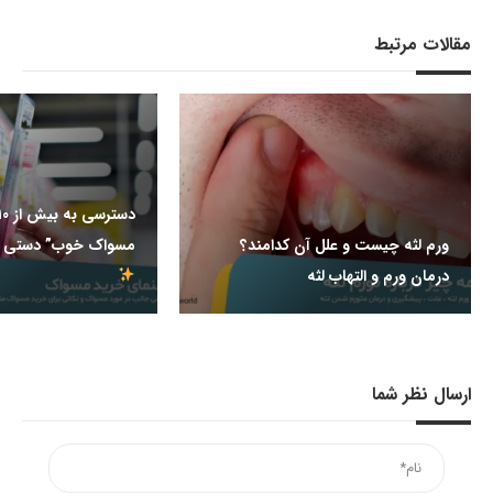
مقالات مرتبط
ورم لثه چیست و علل آن کدامند؟
مسواک خوب” دستی و برقی
درمان ورم و التهاب لثه
ارسال نظر شما