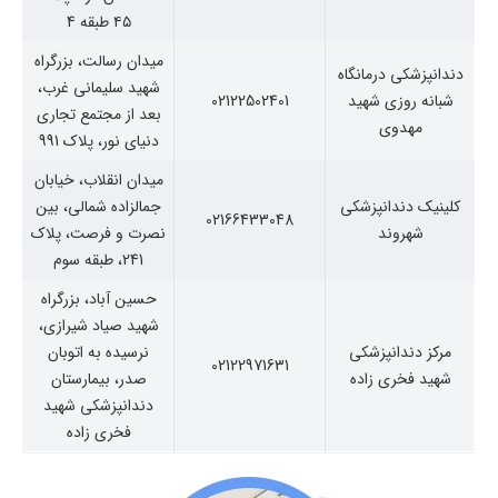
۴۵ طبقه 4
میدان رسالت، بزرگراه
دندانپزشکی درمانگاه
شهید سلیمانی غرب،
شبانه روزی شهید
02122502401
بعد از مجتمع تجاری
مهدوی
دنیای نور، پلاک 991
میدان انقلاب، خیابان
کلینیک دندانپزشکی
جمالزاده شمالی، بین
02166433048
شهروند
نصرت و فرصت، پلاک
241، طبقه سوم
حسین آباد، بزرگراه
شهید صیاد شیرازی،
مرکز دندانپزشکی
نرسیده به اتوبان
02122971631
شهید فخری زاده
صدر، بیمارستان
دندانپزشکی شهید
فخری زاده