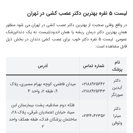
لیست 5 نفره بهترین دکتر عصب کشی در تهران
در واقع وقتی صحبت از بهترین دکتر عصب کشی در تهران می شود منظور
همان بهترین دکتر درمان ریشه یا همان اندودنتیست نه یک دندانپزشک
عمومی. لیست 5 نفره دکتر خوب برای عصب کشی دندان در بخش ذیل
قابل مشاهده است:
نام
شماره تماس
آدرس
پزشک
دکتر
02188925642
میدان فاطمی، کوچه بهرام مصیری، پلاک
آیدین
02188925643
9، طبقه 2، واحد 4
صورتگر
فلکه دوم صادقیه، پشت بیمارستان ابن
دکتر
سینا، خیابان اعتمادیان شرقی، پلاک 28،
میترا
02144042352
ساختمان پزشکان فدک، طبقه همکف واحد
وثوقی
2