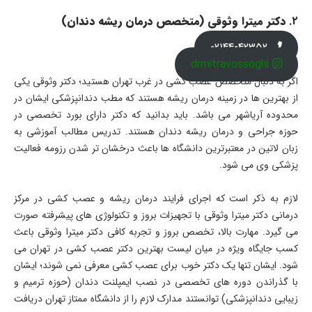
2.
دکتر میترا وثوقی (متخصص درمان ریشه دندان)
02144042352
drmitravossoghi
اگر به دنبال متخصص عصب کشی در غرب تهران هستید؛ دکتر وثوقی یکی
از بهترین ها در زمینه درمان ریشه هستند که مطب دندانپزشکی ایشان در
محدوده آریاشهر می باشد. باید بدانید که دکتر دارای بورد تخصصی در
حوزه جراحی و درمان ریشه دندان هستند. تدریس مطالب آموزشی به
زبان لاتین در معتبرترین دانشگاه ها باعث درخشان تر شدن رزومه فعالیت
پزشکی وی می شود.
لازم به ذکر است که اجرای فرایند درمان ریشه و عصب کشی در مرکز
درمانی دکتر میترا وثوقی با تجهیزات بروز و تکنولوژی های پیشرفته صورت
می گیرد. مهارت بالا، تخصص بروز و تجربه کافی دکتر میترا وثوقی باعث
کسب جایگاه ویژه در میان لیست بهترین دکتر عصب کشی در تهران می
شود. ایشان تنها یک دکتر خوب برای عصب کشی معرفی نمی شوند؛ ایشان
با گذراندن دوره های تخصصی در نصب ایمپلنت دندان (حوزه ترمیم و
زیبایی دندانپزشکی) توانستند مدارک لازم را از دانشگاه ممتاز تهران دریافت