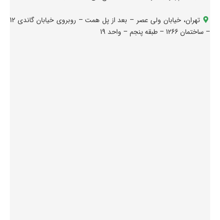
تهران، خیابان ولی عصر – بعد از پل همت – روبروی خیابان گاندی 12
– ساختمان 1266 – طبقه پنجم – واحد 19