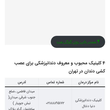
مسیر یابی روی گوگل مپ
4 کلینیک محبوب و معروف دندانپزشکی برای عصب
کشی دندان در تهران
نام مرکز درمان
شماره تماس
آدرس
میدان فاطمی ،ضلع
جنوب شرقی میدان(
کلینیک دندانپزشکی
02188895172
نبش جویبار )
دنیا دنتال
ساختمان گراد پلاک