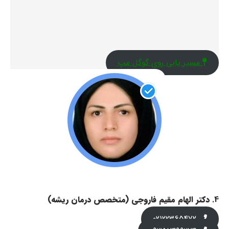
مسیر یابی روی گوگل مپ
4.
دکتر الهام مقیم فاروجی (متخصص درمان ریشه)
02122365472