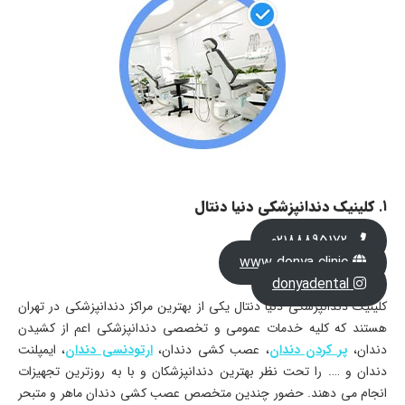
1.
کلینیک دندانپزشکی دنیا دنتال
02188895172
www.donya.clinic
donyadental
کلینیک دندانپزشکی دنیا دنتال یکی از بهترین مراکز دندانپزشکی در تهران
هستند که کلیه خدمات عمومی و تخصصی دندانپزشکی اعم از کشیدن
دندان،
پر کردن دندان
، عصب کشی دندان،
ارتودنسی دندان
، ایمپلنت
دندان و …. را تحت نظر بهترین دندانپزشکان و با به روزترین تجهیزات
انجام می دهند. حضور چندین متخصص عصب کشی دندان ماهر و متبحر