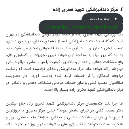
4.
مرکز دندانپزشکی شهید فخری زاده
02122971631
fakhrizade__dentistry_anesthes
دندانپزشکی شهید فخری زاده از جمله مراکز دولتی دندانپزشکی در تهران
است که کلیه خدمات دندانپزشکی اعم از کشیدن دندان، پر کردن دندان،
عصب کشی دندان و …. در این مرکز با تعرفه دولتی انجام می شود. باید
بدانید که این مرکز با استفاده از پیشرفته ترین تجهیزات و تکنولوژی های
رفع مشکلات دهانی و دندانی، بالاترین کیفیت را میان اسامی مراکز درمانی
مربوطه ارائه خواهد داد. مرکز دندانپزشکی مذکور توانسته است که رضایت
مراجعه کنندگان را از خدمات ارائه شده بدست آورد. آمار محبوبیت
متقاضیان عصب کشی و سایر خدمات درمانی مشکلات دهانی و دندانی در
مرکز دندانپزشکی شهید فخری زاده بسیار بالا است.
اما چرا باید متخصصان مرکز دندانپزشکی شهید فخری زاده جزو بهترین
دکتر عصب کشی در تهران بشمار بروند؟ چنین مرکز مجهزی با بروزترین
فناوری های درمان مشکلات دهانی و دندانی، نیازمند متخصصانی بروز و
باتجربه است تا بتوانند از تکنولوژی های پیشرفته مدرن روز دنیا جهت ارائه