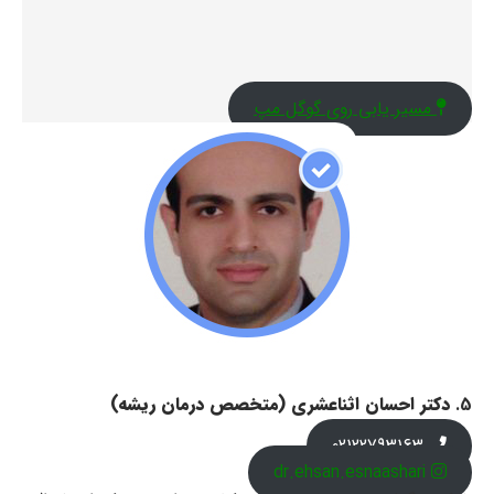
مسیر یابی روی گوگل مپ
5.
دکتر احسان اثناعشری (متخصص درمان ریشه)
02122793163
dr.ehsan.esnaashari