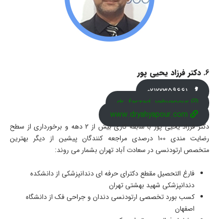
6.
دکتر فرزاد یحیی پور
02122359661
dr_farzad_yahyapour
www.dryahyapour.com
دکتر فرزاد یحیی پور با سابقه کاری بیش از 2 دهه و برخورداری از سطح
رضایت مندی 100 درصدی مراجعه کنندگان پیشین از دیگر بهترین
متخصص ارتودنسی در سعادت آباد تهران بشمار می روند:
فارغ التحصیل مقطع دکترای حرفه ای دندانپزشکی از دانشکده
دندانپزشکی شهید بهشتی تهران
کسب بورد تخصصی ارتودنسی دندان و جراحی فک از دانشگاه
اصفهان