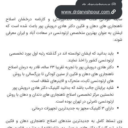
dr.darvishpour
www.drdarvishpour.com
سابقه طولانی مدت فعالیت دندانپزشکی و کارنامه درخشان اصلاح
ناهنجاری های دهان و فکین دکتر هادی درویش پور باعث شده است که
ایشان به عنوان بهترین متخصص ارتودنسی در سعادت آباد و ایران معرفی
شوند:
باید بدانید که ایشان توانسته اند در گذشته رتبه اول بورد تخصصی
ارتودنسی کشور را اخذ نمایند.
دکتر هادی درویش پور با تجربه تقریبا 23 ساله، قادر به درمان اصلاح
ناهنجاری های دهان و فکین از سنین کودکی تا بزرگسالی با روش
های ارتودنسی ثابت، متحرک و الاینرهای شفاف است.
شاید برایتان جالب باشد که بدانید کلینیک دکتر هادی درویش پور
نخستین مرکز تخصصی اصلاح ناهنجاری های دندان و دهان با روش
ارتودنسی نامرئی در تهران بوده است.
دارای 3 کلینیک مجهز به جدیدترین تجهیزات درمانی.
وی تسلط کامل به جدیدترین متدهای اصلاح ناهنجاری دهان و فکین
دارد. تیم کلینیک دکتر هادی درویش پور با استفاده از بروزترین فناوری های