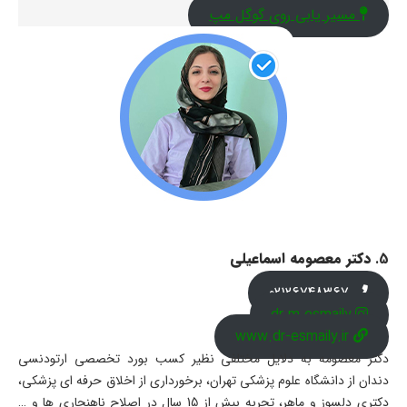
مسیر یابی روی گوگل مپ
5.
دکتر معصومه اسماعیلی
02126748367
dr.m.esmaily
www.dr-esmaily.ir
دکتر معصومه به دلایل مختلفی نظیر کسب بورد تخصصی ارتودنسی
دندان از دانشگاه علوم پزشکی تهران، برخورداری از اخلاق حرفه ای پزشکی،
دکتری دلسوز و ماهر، تجربه بیش از 15 سال در اصلاح ناهنجاری ها و …