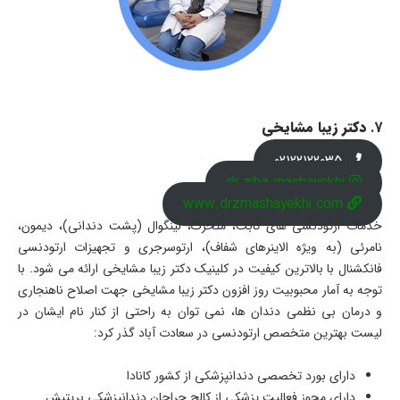
7.
دکتر زیبا مشایخی
02122122035
dr.ziba.mashayekhi
www.drzmashayekhi.com
خدمات ارتودنسی های ثابت، متحرک، لینگوال (پشت دندانی)، دیمون،
نامرئی (به ویژه الاینرهای شفاف)، ارتوسرجری و تجهیزات ارتودنسی
فانکشنال با بالاترین کیفیت در کلینیک دکتر زیبا مشایخی ارائه می شود. با
توجه به آمار محبوبیت روز افزون دکتر زیبا مشایخی جهت اصلاح ناهنجاری
و درمان بی نظمی دندان ها، نمی توان به راحتی از کنار نام ایشان در
لیست بهترین متخصص ارتودنسی در سعادت آباد گذر کرد:
دارای بورد تخصصی دندانپزشکی از کشور کانادا
دارای مجوز فعالیت پزشکی از کالج جراحان دندانپزشکی بریتیش