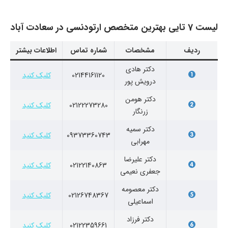
لیست 7 تایی بهترین متخصص ارتودنسی در سعادت آباد
ردیف
مشخصات
شماره تماس
اطلاعات بیشتر
دکتر هادی
02144161120
کلیک کنید
درویش پور
دکتر هومن
02122273280
کلیک کنید
زرنگار
دکتر سمیه
09373360743
کلیک کنید
مهرابی
دکتر علیرضا
02122140863
کلیک کنید
جعفری نعیمی
دکتر معصومه
02126748367
کلیک کنید
اسماعیلی
دکتر فرزاد
02122359661
کلیک کنید