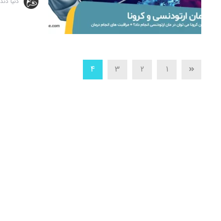
دنیا دند
4
3
2
1