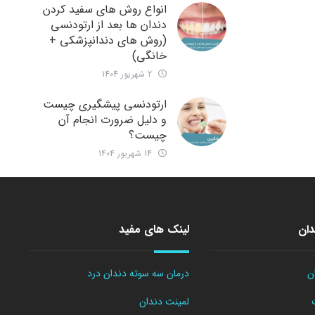
انواع روش های سفید کردن
دندان ها بعد از ارتودنسی
(روش های دندانپزشکی +
خانگی)
2 شهریور 1404
ارتودنسی پیشگیری چیست
و دلیل ضرورت انجام آن
چیست؟
14 شهریور 1404
دان
لینک های مفید
ن
درمان سه سوته دندان درد
لمینت دندان