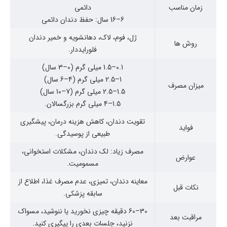
زمان مناسب
دائمی
6–16 سال: حفظ دندان دائمی
ژل، فوم، لاک، دهانشویه و خمیر دندان
روش ها
فلورایددار.
0.1–1.5 میلی گرم (0–3 سال)
1–2.5 میلی گرم (4–6 سال)
میزان مصرف
1.5–2.5 میلی گرم (7–10 سال)
1.5–4 میلی گرم بزرگسالان.
تقویت دندان، کاهش هزینه درمان، پیشگیری
فواید
طبیعی از پوسیدگی.
مصرف زیاد: لک دندان، مشکلات استخوانی،
عوارض
مسمومیت.
معاینه دندان، تمیزی، عدم مصرف غذا، اطلاع از
نکات قبل
سابقه پزشکی.
30–60 دقیقه چیزی نخورید یا ننوشید، مسواک
مراقبت بعد
نزنید، جلسات بعدی را پیگیری کنید.