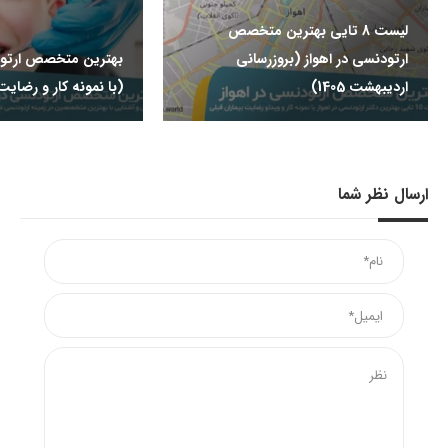
لیست 8 تایی بهترین متخصص
ارتودنسی در اهواز (بروزرسانی
بهترین متخصص ارتود
اردیبهشت 1405)
(با نمونه کار و رضایت
ارسال نظر شما