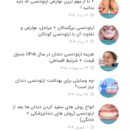
6 تا از مهم ترین عوارض ارتودنسی که باید
بدانید !
17 مرداد 1404
ارتودنسی بزرگسالان + مراحل، عوارض و
تفاوت آن با ارتودنسی کودکان
19 مرداد 1404
هزینه ارتودنسی دندان در سال 1405| جدول
قیمت + شرایط اقساطی
23 اردیبهشت 1405
چه وسایلی برای بهداشت ارتودنسی دندان
نیاز است؟
25 مرداد 1404
انواع روش های سفید کردن دندان ها بعد از
ارتودنسی (روش های دندانپزشکی +
خانگی)
2 شهریور 1404