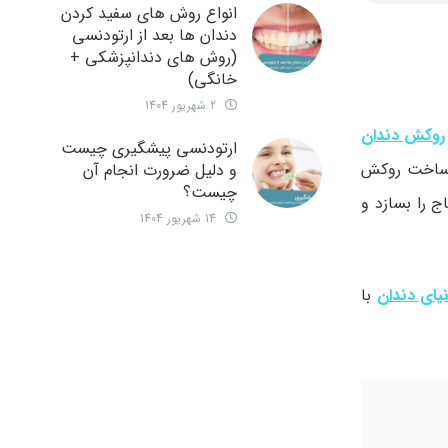
انواع روش های سفید کردن
دندان ها بعد از ارتودنسی
(روش های دندانپزشکی +
خانگی)
2 شهریور 1404
روکش دندان
ارتودنسی پیشگیری چیست
ت ساخت روکش
و دلیل ضرورت انجام آن
چیست؟
ج را بسازد و
14 شهریور 1404
ای دندان
با